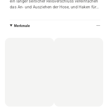
ein langer seitlicher Reißverschluss vereinfachen
das An- und Ausziehen der Hose, und Haken für
Schnürsenkel halten die Hose an Ort und Stelle.
Zugelassen nach EN343.
Merkmale