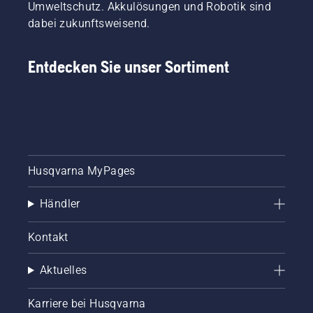
Umweltschutz. Akkulösungen und Robotik sind
dafür?
dabei zukunftsweisend.
Hierfür
haben
wir
Entdecken Sie unser Sortiment
diesen
einfachen
Leitfaden
zum
Baumrückschn
zusammengest
Husqvarna MyPages
Händler
Kontakt
Aktuelles
Karriere bei Husqvarna