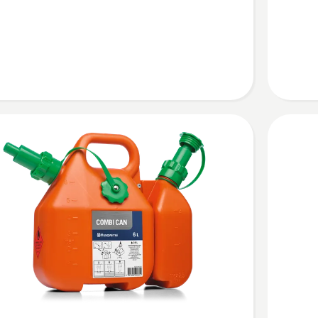
Liter
n,
anzeige
tbewertung