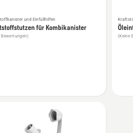
Mehr
toffkanister und Einfüllhilfen
Kraftsto
Details
tstoffstutzen für Kombikanister
Ölein
zu
e Bewertungen)
(Keine 
offstutzen
Öleinfül
für
anister
Kombika
en
anzeige