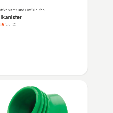
ffkanister und Einfüllhilfen
ikanister
5.0
(2)
nister
,
bewertung