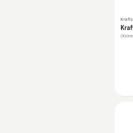
Mehr
Krafts
Details
Kraf
zu
(Kein
Kraftst
für
Kombik
anzeig