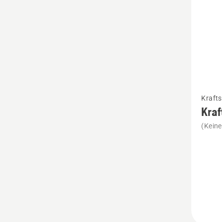
Mehr
Krafts
Details
Kraf
zu
(Kein
Kraftst
15L
anzeig