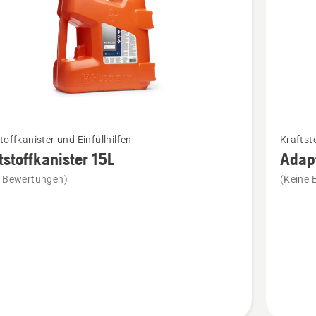
Mehr
toffkanister und Einfüllhilfen
Kraftsto
Details
tstoffkanister 15L
Adapt
zu
e Bewertungen)
(Keine 
offkanister
Adapter
für
en
Benzinka
anzeige