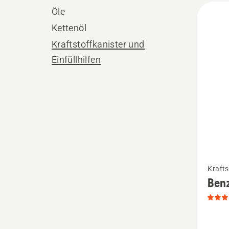
Alle
Öle
Produ
Kettenöl
Kraftstoffkanister und
Einfüllhilfen
Mehr
Krafts
Details
Benz
zu
Benzink
5