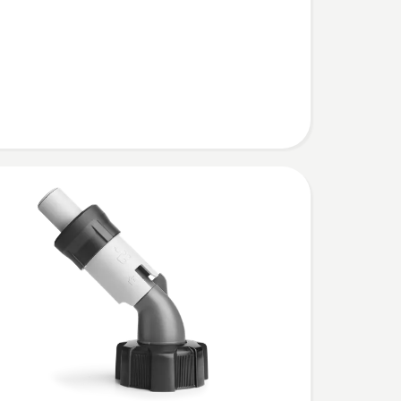
nister
n