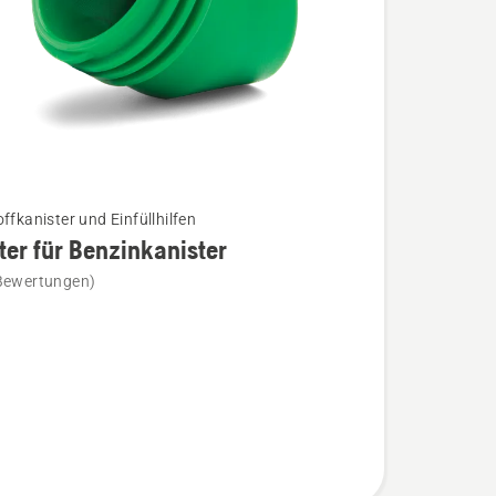
ffkanister und Einfüllhilfen
er für Benzinkanister
Bewertungen)
nister
n