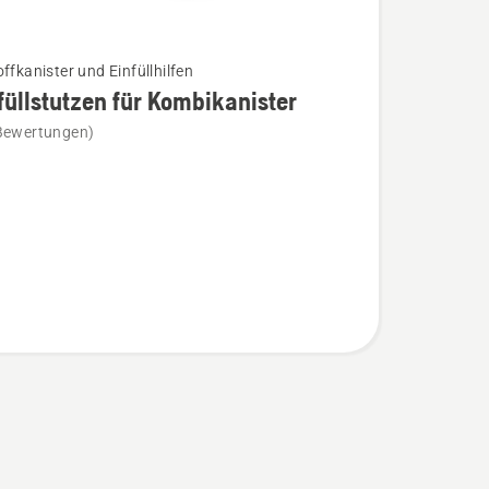
ffkanister und Einfüllhilfen
füllstutzen für Kombikanister
Bewertungen)
lstutzen
nister
n