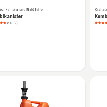
Mehr
toffkanister und Einfüllhilfen
Kraftsto
Details
bikanister
Komb
zu
5.0
(2)
anister
Kombika
n,
anzeigen
tbewertung
Produkt
5
von
5