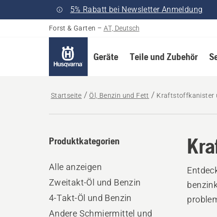
5% Rabatt bei Newsletter Anmeldung
Forst & Garten
–
AT, Deutsch
Geräte
Teile und Zubehör
S
Startseite
Öl, Benzin und Fett
Kraftstoffkanister 
Kra
Produktkategorien
Alle anzeigen
Entdeck
Zweitakt-Öl und Benzin
benzink
4-Takt-Öl und Benzin
problem
Andere Schmiermittel und
versehe