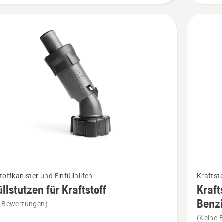
Mehr
toffkanister und Einfüllhilfen
Kraftsto
Details
üllstutzen für Kraftstoff
Kraft
zu
Benzi
e Bewertungen)
stutzen
Kraftsto
(Keine 