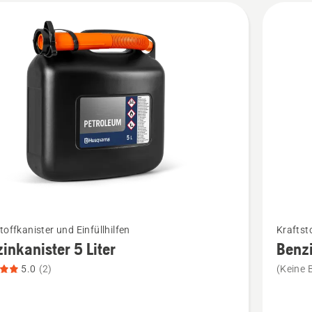
kte
Mehr
toffkanister und Einfüllhilfen
Kraftsto
Details
inkanister 5 Liter
Benzi
zu
5.0
(2)
(Keine 
anister
Benzinka
6