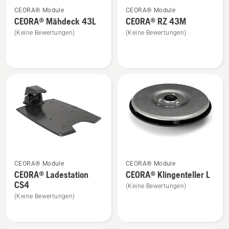
Mehr
Mehr
CEORA® Module
CEORA® Module
Details
Details
CEORA® Mähdeck 43L
CEORA® RZ 43M
zu
zu
(Keine Bewertungen)
(Keine Bewertungen)
CEORA®
CEORA®
Mähdeck
RZ 43M
43L
anzeigen
anzeigen
Mehr
Mehr
CEORA® Module
CEORA® Module
Details
Details
CEORA® Ladestation
CEORA® Klingenteller L
zu
zu
CS4
(Keine Bewertungen)
CEORA®
CEORA®
(Keine Bewertungen)
Ladestation
Klingenteller
CS4
L
anzeigen
anzeigen