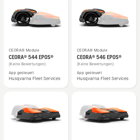
Produkte
Mehr
Mehr
CEORA® Module
CEORA® Module
Details
Details
CEORA® 544 EPOS®
CEORA® 546 EPOS®
zu
zu
(Keine Bewertungen)
(Keine Bewertungen)
CEORA®
CEORA®
App gesteuert
App gesteuert
544 EPOS®
546 EPOS®
Husqvarna Fleet Services
Husqvarna Fleet Services
anzeigen
anzeigen