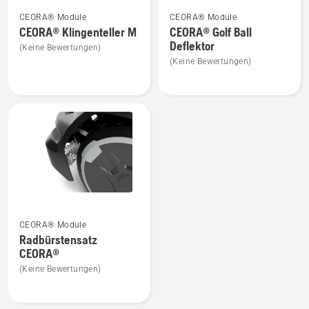
Mehr
Mehr
CEORA® Module
CEORA® Module
Details
Details
CEORA® Klingenteller M
CEORA® Golf Ball
zu
zu
Deflektor
(Keine Bewertungen)
CEORA®
CEORA®
(Keine Bewertungen)
Klingenteller
Golf
M
Ball
anzeigen
Deflektor
anzeigen
Mehr
CEORA® Module
Details
Radbürstensatz
zu
CEORA®
Radbürstensatz
(Keine Bewertungen)
CEORA®
anzeigen