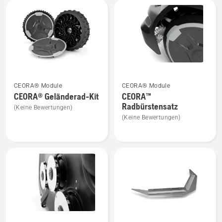
Mehr
Mehr
CEORA® Module
CEORA® Module
Details
Details
CEORA® Geländerad-Kit
CEORA™
zu
zu
Radbürstensatz
(Keine Bewertungen)
CEORA®
CEORA™
(Keine Bewertungen)
Geländerad-
Radbürstensatz
Kit
anzeigen
anzeigen